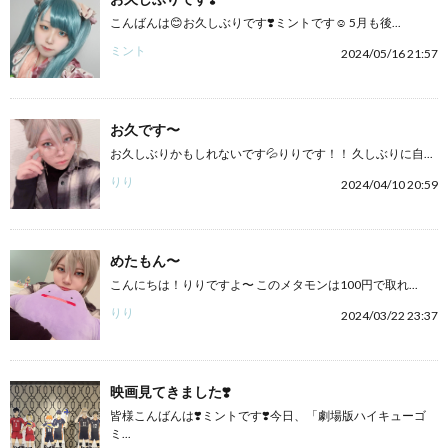
こんばんは😊お久しぶりです❣️ミントです☺️ 5月も後...
ミント
2024/05/16 21:57
お久です〜
お久しぶりかもしれないです💦りりです！！ 久しぶりに自...
りり
2024/04/10 20:59
めたもん〜
こんにちは！りりですよ〜 このメタモンは100円で取れ...
りり
2024/03/22 23:37
映画見てきました❣️
皆様こんばんは❣️ミントです❣️今日、「劇場版ハイキューゴ
ミ...