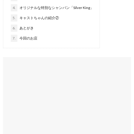
4.
オリジナルな特別なシャンパン「Silver King」
5.
キャストちゃんの紹介②
6.
あとがき
7.
今回のお店