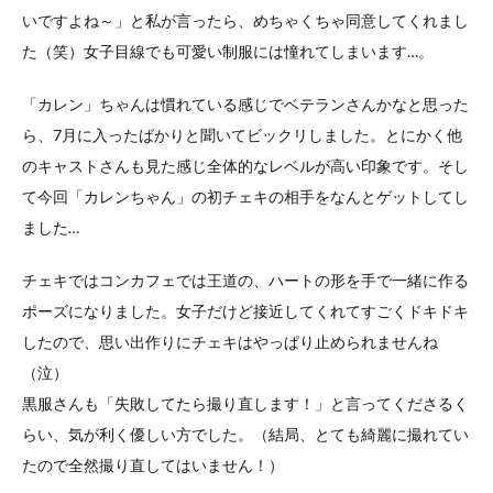
いですよね～」と私が言ったら、めちゃくちゃ同意してくれまし
た（笑）女子目線でも可愛い制服には憧れてしまいます…。
「カレン」ちゃんは慣れている感じでベテランさんかなと思った
ら、7月に入ったばかりと聞いてビックリしました。とにかく他
のキャストさんも見た感じ全体的なレベルが高い印象です。そし
て今回「カレンちゃん」の初チェキの相手をなんとゲットしてし
ました…
チェキではコンカフェでは王道の、ハートの形を手で一緒に作る
ポーズになりました。女子だけど接近してくれてすごくドキドキ
したので、思い出作りにチェキはやっぱり止められませんね
（泣）
黒服さんも「失敗してたら撮り直します！」と言ってくださるく
らい、気が利く優しい方でした。（結局、とても綺麗に撮れてい
たので全然撮り直してはいません！）