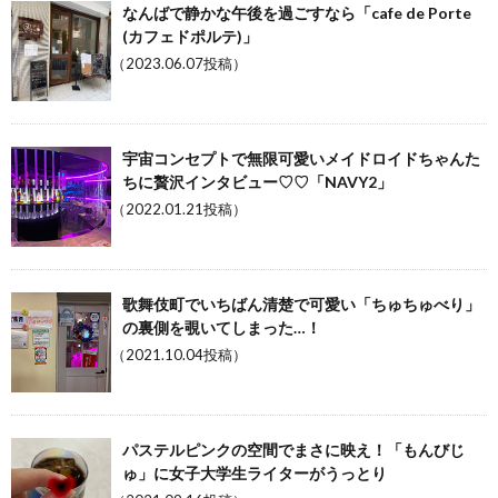
なんばで静かな午後を過ごすなら「cafe de Porte
(カフェドポルテ)」
（2023.06.07投稿）
宇宙コンセプトで無限可愛いメイドロイドちゃんた
ちに贅沢インタビュー♡♡「NAVY2」
（2022.01.21投稿）
歌舞伎町でいちばん清楚で可愛い「ちゅちゅべり」
の裏側を覗いてしまった…！
（2021.10.04投稿）
パステルピンクの空間でまさに映え！「もんびじ
ゅ」に女子大学生ライターがうっとり