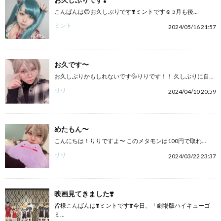
こんばんは😊お久しぶりです❣️ミントです☺️ 5月も後...
ミント
2024/05/16 21:57
お久です〜
お久しぶりかもしれないです💦りりです！！ 久しぶりに自...
りり
2024/04/10 20:59
めたもん〜
こんにちは！りりですよ〜 このメタモンは100円で取れ...
りり
2024/03/22 23:37
映画見てきました❣️
皆様こんばんは❣️ミントです❣️今日、「劇場版ハイキューゴ
ミ...