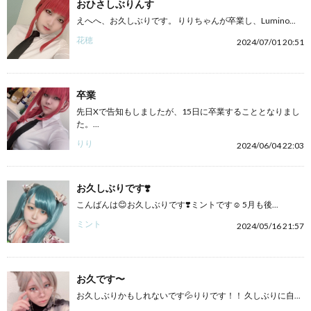
おひさしぶりんす
えへへ、お久しぶりです。 りりちゃんが卒業し、Lumino...
花穂
2024/07/01 20:51
卒業
先日Xで告知もしましたが、15日に卒業することとなりまし
た。...
りり
2024/06/04 22:03
お久しぶりです❣️
こんばんは😊お久しぶりです❣️ミントです☺️ 5月も後...
ミント
2024/05/16 21:57
お久です〜
お久しぶりかもしれないです💦りりです！！ 久しぶりに自...