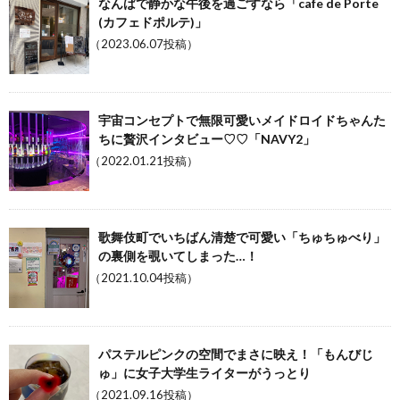
なんばで静かな午後を過ごすなら「cafe de Porte
(カフェドポルテ)」
（2023.06.07投稿）
宇宙コンセプトで無限可愛いメイドロイドちゃんた
ちに贅沢インタビュー♡♡「NAVY2」
（2022.01.21投稿）
歌舞伎町でいちばん清楚で可愛い「ちゅちゅべり」
の裏側を覗いてしまった…！
（2021.10.04投稿）
パステルピンクの空間でまさに映え！「もんびじ
ゅ」に女子大学生ライターがうっとり
（2021.09.16投稿）