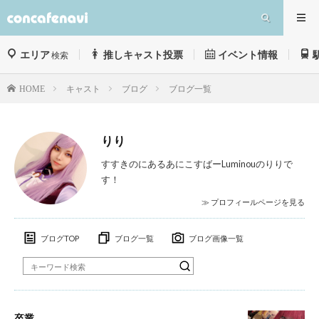
エリア
推しキャスト投票
イベント情報
検索
キャスト
ブログ
ブログ一覧
HOME
りり
すすきのにあるあにこすばーLuminouのりりで
す！︎
≫ プロフィールページを見る
ブログTOP
ブログ一覧
ブログ画像一覧
卒業