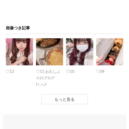
画像つき記事
♡12
♡11 お久しぶ
♡10
♡09
りのブログ
(>_<｡)
もっと見る