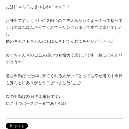
おはにゃんこおきゅおわにゃんこ！
お外出てすぐくらいに２回目のご主人様が行くよー！って拾って
くれてぽんぽんさせてくれてドリンクも頂けて本当に幸せでした
( ; _ ; )
他のキャストちゃんにもぽんさせてくれてありがとう(>_<｡)
めぇちゃん卓のご主人様いつも愉快で楽しいです一緒にぽんあり
がとう〜！！
急な出勤だったのに来てくれる人がいてとっても幸せ者です今日
もほんとにありがとうございました^ ̳. ̫ . ̳^
次の出勤は23日の水曜日です♪
にこりつバースデーまであと4日♪