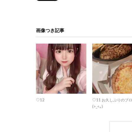
画像つき記事
♡12
♡11 お久しぶりのブ
(>_<｡)