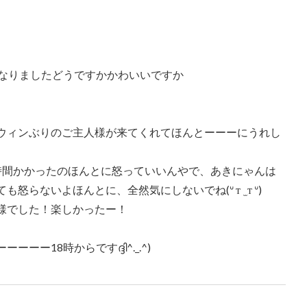
になりましたどうですかかわいいですか
ウィンぶりのご主人様が来てくれてほんとーーーにうれし
時間かかったのほんとに怒っていいんやで、あきにゃんは
らないよほんとに、全然気にしないでね(ᐡ т ̫ т ᐡ)
様でした！楽しかったー！
18時からですദ്ദി^._.^)