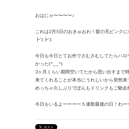
おはにゃ〜〜〜〜♪
これは2月5日のおきゅおわ！髪の毛ピンク
┣¨‡┣¨‡
今日も今日とてお外でさむさむしてたらハロ
かった‪(^_ ̫ _^‬)
3ヶ月くらい期間空いてたから思い出すまで
来てくれることが本当にうれしいから突然来ても怒
めっちゃ久しぶりでぽんもドリンクもご馳走
今日もいるよーーーー５連勤最後の日！わーーーーーー