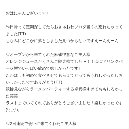
おはにゃんございます♪
昨日帰って定期探してたらおきゅおわブログ書くの忘れちゃって
ました(TT)
ちなみにどこかに落としました見つからないですえーんえーん
♡オープンから来てくれた麻雀得意なご主人様
オレンジジュースたくさんご馳走様でした〜！！ほぼドリンクバ
ー状態でいっぱい飲めて嬉しかったです♪
たかはしも初めて食べさせてもらえてとってもうれしかったしお
いしかったですありがとう(TT)
競輪見ながらラーメンパーティーする卓異様すぎておもしろかっ
た笑笑
ラストまでいてくれてありがとうございました！楽しかったです
(ᐡ•͈ ·̫ •͈ᐡ )。
♡2日連続で会いに来てくれたご主人様