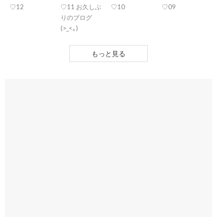
♡12
♡11 お久しぶ
♡10
♡09
りのブログ
(>_<｡)
もっと見る