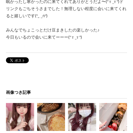
眠かったし寒かったのに来てくれてありがとうだよ〜(ᐡ т ̫ т ᐡ)ド
リンクもごちそうさまでした！無理しない程度に会いに来てくれ
ると嬉しいです(ᐡ_ ̫ กᐡ)
みんなでちょこっとだけ豆まきしたの楽しかった♪
今日もいるので会いに来てーーー(ᐡ т ̫ т ᐡ)
画像つき記事