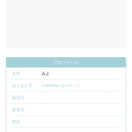
プロフィール
名前
みよ
会えるお店
Cafe&Bar カルテット
誕生日
血液型
星座