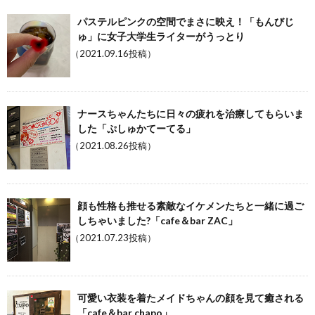
パステルピンクの空間でまさに映え！「もんびじ
ゅ」に女子大学生ライターがうっとり
（2021.09.16投稿）
ナースちゃんたちに日々の疲れを治療してもらいま
した「ぷしゅかてーてる」
（2021.08.26投稿）
顔も性格も推せる素敵なイケメンたちと一緒に過ご
しちゃいました?「cafe＆bar ZAC」
（2021.07.23投稿）
可愛い衣装を着たメイドちゃんの顔を見て癒される
「cafe＆bar chapo」