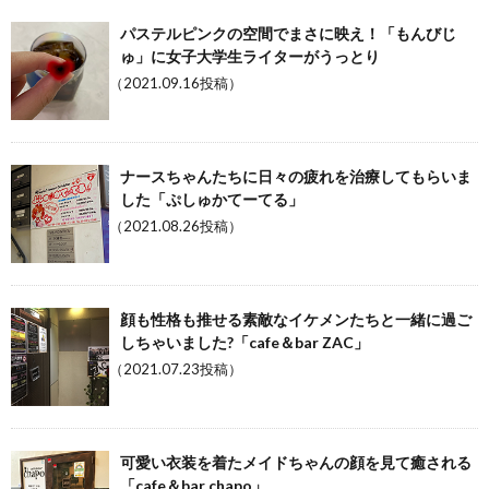
パステルピンクの空間でまさに映え！「もんびじ
ゅ」に女子大学生ライターがうっとり
（2021.09.16投稿）
ナースちゃんたちに日々の疲れを治療してもらいま
した「ぷしゅかてーてる」
（2021.08.26投稿）
顔も性格も推せる素敵なイケメンたちと一緒に過ご
しちゃいました?「cafe＆bar ZAC」
（2021.07.23投稿）
可愛い衣装を着たメイドちゃんの顔を見て癒される
「cafe＆bar chapo」