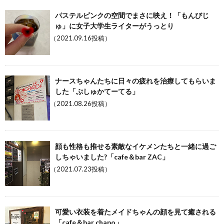
パステルピンクの空間でまさに映え！「もんびじ
ゅ」に女子大学生ライターがうっとり
（2021.09.16投稿）
ナースちゃんたちに日々の疲れを治療してもらいま
した「ぷしゅかてーてる」
（2021.08.26投稿）
顔も性格も推せる素敵なイケメンたちと一緒に過ご
しちゃいました?「cafe＆bar ZAC」
（2021.07.23投稿）
可愛い衣装を着たメイドちゃんの顔を見て癒される
「cafe＆bar chapo」