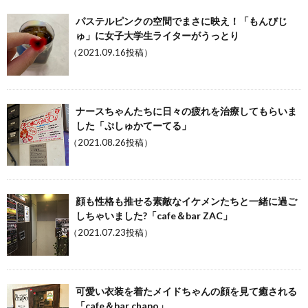
パステルピンクの空間でまさに映え！「もんびじ
ゅ」に女子大学生ライターがうっとり
（2021.09.16投稿）
ナースちゃんたちに日々の疲れを治療してもらいま
した「ぷしゅかてーてる」
（2021.08.26投稿）
顔も性格も推せる素敵なイケメンたちと一緒に過ご
しちゃいました?「cafe＆bar ZAC」
（2021.07.23投稿）
可愛い衣装を着たメイドちゃんの顔を見て癒される
「cafe＆bar chapo」