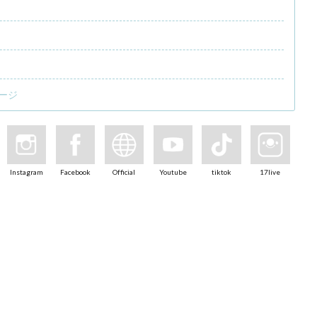
ージ
Instagram
Facebook
Official
Youtube
tiktok
17live