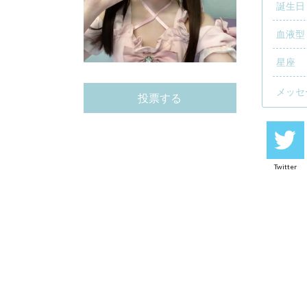
誕生日
血液型
星座
メッセ
投票する
Twitter