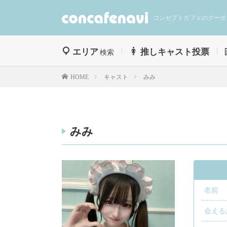
コンセプトカフェのクーポ
エリア
推しキャスト投票
検索
キャスト
みみ
HOME
みみ
名前
会える