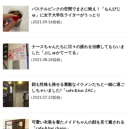
パステルピンクの空間でまさに映え！「もんびじ
ゅ」に女子大学生ライターがうっとり
（2021.09.16投稿）
ナースちゃんたちに日々の疲れを治療してもらいま
した「ぷしゅかてーてる」
（2021.08.26投稿）
顔も性格も推せる素敵なイケメンたちと一緒に過ご
しちゃいました?「cafe＆bar ZAC」
（2021.07.23投稿）
可愛い衣装を着たメイドちゃんの顔を見て癒される
「cafe＆bar chapo」