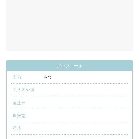
プロフィール
名前
らて
会えるお店
誕生日
血液型
星座