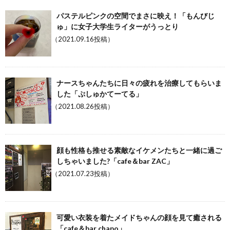
パステルピンクの空間でまさに映え！「もんびじ
ゅ」に女子大学生ライターがうっとり
（2021.09.16投稿）
ナースちゃんたちに日々の疲れを治療してもらいま
した「ぷしゅかてーてる」
（2021.08.26投稿）
顔も性格も推せる素敵なイケメンたちと一緒に過ご
しちゃいました?「cafe＆bar ZAC」
（2021.07.23投稿）
可愛い衣装を着たメイドちゃんの顔を見て癒される
「cafe＆bar chapo」