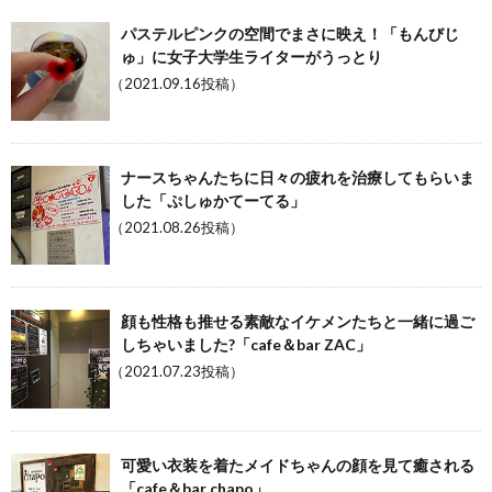
パステルピンクの空間でまさに映え！「もんびじ
ゅ」に女子大学生ライターがうっとり
（2021.09.16投稿）
ナースちゃんたちに日々の疲れを治療してもらいま
した「ぷしゅかてーてる」
（2021.08.26投稿）
顔も性格も推せる素敵なイケメンたちと一緒に過ご
しちゃいました?「cafe＆bar ZAC」
（2021.07.23投稿）
可愛い衣装を着たメイドちゃんの顔を見て癒される
「cafe＆bar chapo」