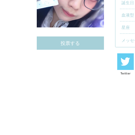
誕生日
血液型
星座
メッセ
投票する
Twitter