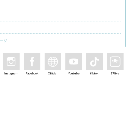
ージ
Instagram
Facebook
Official
Youtube
tiktok
17live