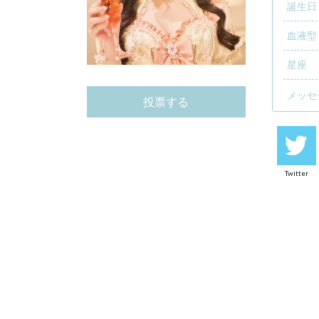
誕生日
血液型
星座
メッセ
投票する
Twitter