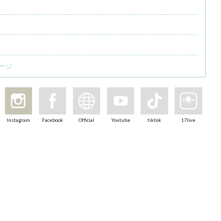
ージ
Instagram
Facebook
Official
Youtube
tiktok
17live