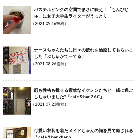
パステルピンクの空間でまさに映え！「もんびじ
ゅ」に女子大学生ライターがうっとり
（2021.09.16投稿）
ナースちゃんたちに日々の疲れを治療してもらいま
した「ぷしゅかてーてる」
（2021.08.26投稿）
顔も性格も推せる素敵なイケメンたちと一緒に過ご
しちゃいました?「cafe＆bar ZAC」
（2021.07.23投稿）
可愛い衣装を着たメイドちゃんの顔を見て癒される
「cafe＆bar chapo」