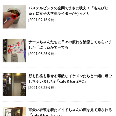
パステルピンクの空間でまさに映え！「もんびじ
ゅ」に女子大学生ライターがうっとり
（2021.09.16投稿）
ナースちゃんたちに日々の疲れを治療してもらいま
した「ぷしゅかてーてる」
（2021.08.26投稿）
顔も性格も推せる素敵なイケメンたちと一緒に過ご
しちゃいました?「cafe＆bar ZAC」
（2021.07.23投稿）
可愛い衣装を着たメイドちゃんの顔を見て癒される
「cafe＆bar chapo」