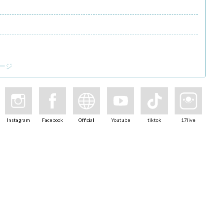
ージ
Instagram
Facebook
Official
Youtube
tiktok
17live