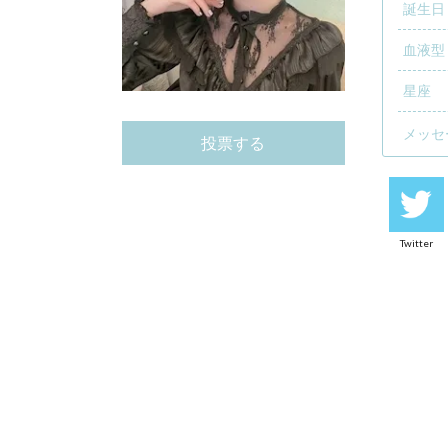
誕生日
血液型
星座
メッセ
投票する
Twitter