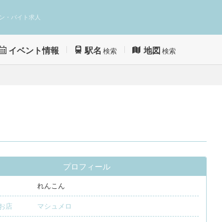
ン・バイト求人
イベント情報
駅名
地図
検索
検索
プロフィール
れんこん
お店
マシュメロ