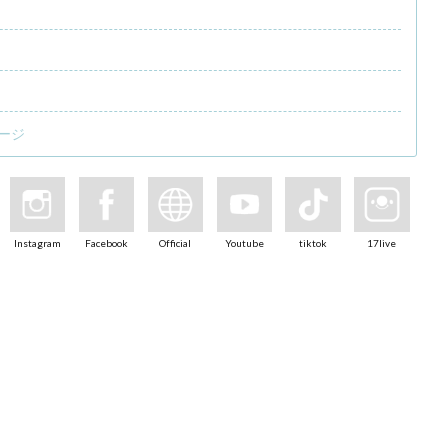
ージ
Instagram
Facebook
Official
Youtube
tiktok
17live