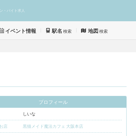
ン・バイト求人
イベント情報
駅名
地図
検索
検索
プロフィール
しいな
お店
黒猫メイド魔法カフェ 大阪本店