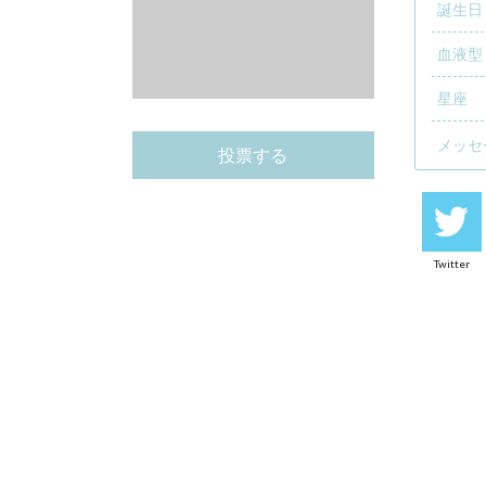
誕生日
血液型
星座
メッセ
投票する
Twitter