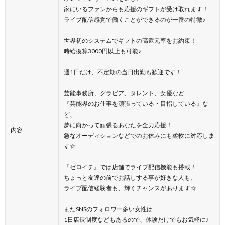
家にいるファンからも応援のギフトが受け取れます！
ライブ配信感覚で働くことができるのが一番の特徴♪
世界初のシステムでギフトの高還元率をお約束！
時給換算3000円以上も可能♪
週1日だけ、不定期の当日出勤も歓迎です！
芸能事務所、グラビア、タレント、女優など
『芸能界のお仕事を頑張っている・目指している』な
ど、
夢に向かって頑張るあなたを全力応援！
内容
急なオーディションなどでのお休みにも柔軟に対応しま
す☆
『ゼロイチ』では店舗でライブ配信機能も搭載！
ちょっと友達の前でお話しする事が好きな人も、
ライブ配信経験者も、輝くチャンスがあります☆
またSNSのフォロワー多い女性は
1日店長制度などもあるので、体験だけでもお気軽に♪