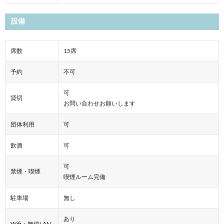
設備
席数
15席
予約
不可
可
貸切
お問い合わせお願いします
団体利用
可
飲酒
可
可
禁煙・喫煙
喫煙ルーム完備
駐車場
無し
あり
Wifi・無線LAN