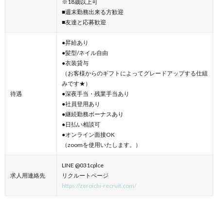
※18歳以上可
■週末勤務出来る方歓迎
■友達と応募歓迎
●昇給あり
●髪型/ネイル自由
●衣装貸与
（お客様からのギフトによってグレードアップする仕組
みです★）
待遇
●深夜手当・残業手当あり
●社員登用あり
●継続勤務ボーナスあり
●日払い相談可
●オンライン面接OK
（zoomを使用いたします。）
LINE @031cplce
求人用連絡先
リクルートページ
https://zeroichi-recruit.com/