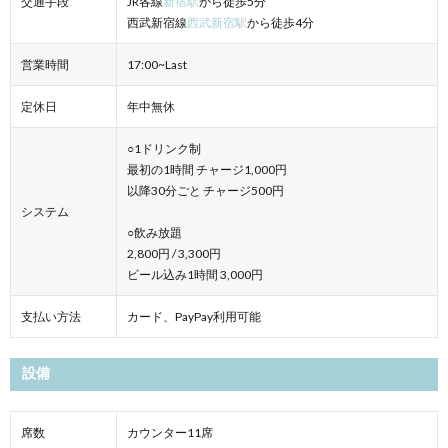
交通手段
JR各線
新宿駅
から徒歩5分
西武新宿線
西武新宿駅
から徒歩4分
営業時間
17:00~Last
定休日
年中無休
○1ドリンク制
最初の1時間 チャージ1,000円
以降30分ごと チャージ500円
システム
○飲み放題
2,800円 / 3,300円
ビール込み1時間 3,000円
支払い方法
カード、PayPay利用可能
設備
席数
カウンター11席