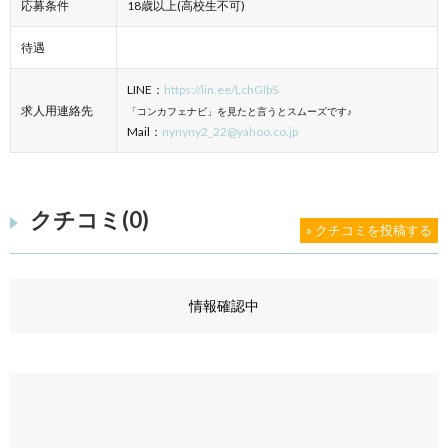
応募条件
18歳以上(高校生不可)
待遇
LINE：
https://lin.ee/LchGIbS
求人用連絡先
「コンカフェナビ」を見たと言うとスムーズです♪
Mail：
nynyny2_22@yahoo.co.jp
クチコミ(0)
» クチコミを投稿する
情報確認中