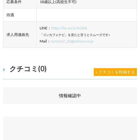
応募条件
18歳以上(高校生不可)
待遇
LINE：
https://lin.ee/LchGIbS
求人用連絡先
「コンカフェナビ」を見たと言うとスムーズです♪
Mail：
nynyny2_22@yahoo.co.jp
クチコミ(0)
» クチコミを投稿する
情報確認中