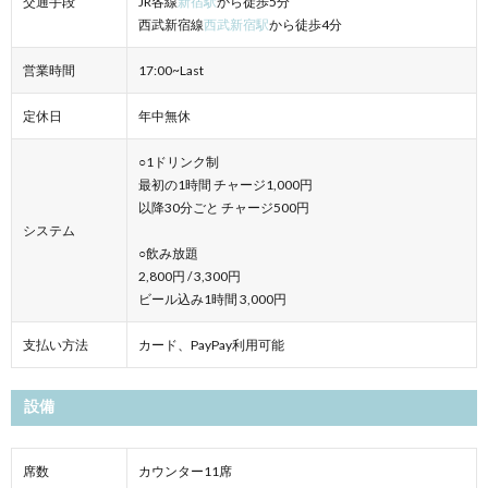
交通手段
JR各線
新宿駅
から徒歩5分
西武新宿線
西武新宿駅
から徒歩4分
営業時間
17:00~Last
定休日
年中無休
○1ドリンク制
最初の1時間 チャージ1,000円
以降30分ごと チャージ500円
システム
○飲み放題
2,800円 / 3,300円
ビール込み1時間 3,000円
支払い方法
カード、PayPay利用可能
設備
席数
カウンター11席