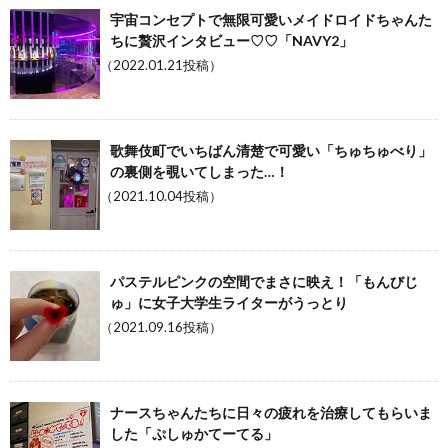
宇宙コンセプトで無限可愛いメイドロイドちゃんた
ちに贅沢インタビュー♡♡「NAVY2」
（2022.01.21投稿）
歌舞伎町でいちばん清楚で可愛い「ちゅちゅべり」
の裏側を覗いてしまった…！
（2021.10.04投稿）
パステルピンクの空間でまさに映え！「もんびじ
ゅ」に女子大学生ライターがうっとり
（2021.09.16投稿）
ナースちゃんたちに日々の疲れを治療してもらいま
した「ぷしゅかてーてる」