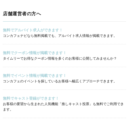
店舗運営者の方へ
無料でアルバイト求人ができます！
コンカフェナビなら無料掲載でも、アルバイト求人情報が掲載できます。
無料でクーポン情報が掲載できます！
タイムリーでお得なクーポン情報を多くのお客様に公開してみませんか？
無料でイベント情報が掲載できます！
コンカフェのイベントを探しているお客様へ幅広くアプローチできます。
無料でキャスト登録ができます！
お客様の要望から生まれた人気機能「推しキャスト投票」も無料でご利用でき
ます。