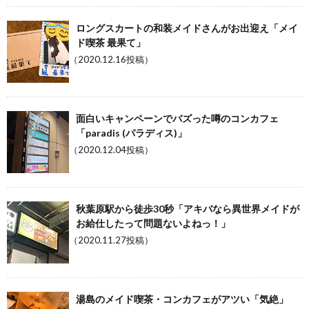
ロングスカートの和装メイドさんがお出迎え「メイ
ド喫茶 最果て」
（2020.12.16投稿）
面白いキャンペーンでバズった噂のコンカフェ
「paradis (パラディス)」
（2020.12.04投稿）
秋葉原駅から徒歩30秒「アキバなら異世界メイドが
お給仕したって問題ないよねっ！」
（2020.11.27投稿）
湯島のメイド喫茶・コンカフェがアツい「気絶」