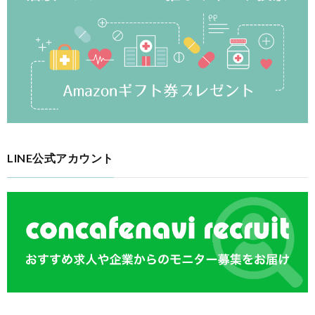
LINE公式アカウント