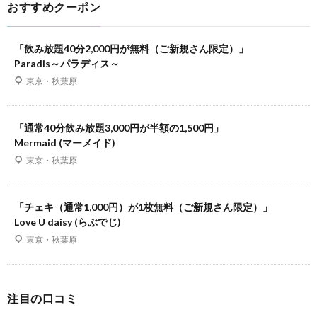
おすすめクーポン
「飲み放題40分2,000円が無料（ご新規さん限定）」
Paradis～パラディス～
東京・秋葉原
「通常40分飲み放題3,000円が半額の1,500円」
Mermaid (マーメイド)
東京・秋葉原
「チェキ（通常1,000円）が1枚無料（ご新規さん限定）」
Love U daisy (らぶでじ)
東京・秋葉原
注目の口コミ