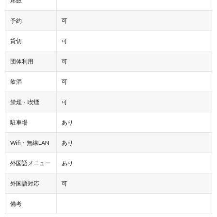
席数
予約
可
貸切
可
団体利用
可
飲酒
可
禁煙・喫煙
可
駐車場
あり
Wifi・無線LAN
あり
外国語メニュー
あり
外国語対応
可
備考