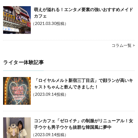
萌えが溢れる！エンタメ要素の強いおすすめメイド
カフェ
（2021.03.30投稿）
コラム一覧 >
ライター体験記事
「ロイヤルメルト新宿三丁目店」で顔ランが高いキ
ャストちゃんと飲んできました！
（2023.09.14投稿）
コンカフェ「ゼロイチ」の制服がリニューアル！女
子ウケも男子ウケも抜群な韓国風に夢中
（2023.09.14投稿）