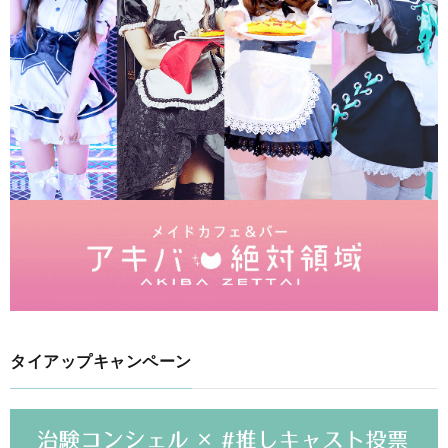
タイアップキャンペーン