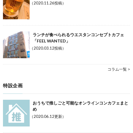
（2020.11.26投稿）
ランチが食べられるウエスタンコンセプトカフェ
「FEEL WANTED」
（2020.03.12投稿）
コラム一覧 >
特設企画
おうちで推しごと可能なオンラインコンカフェまと
め
（2020.06.12更新）