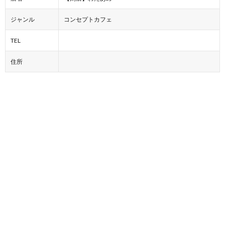
ジャンル
コンセプトカフェ
TEL
住所