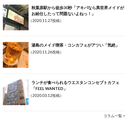
秋葉原駅から徒歩30秒「アキバなら異世界メイドが
お給仕したって問題ないよねっ！」
（2020.11.27投稿）
湯島のメイド喫茶・コンカフェがアツい「気絶」
（2020.11.26投稿）
ランチが食べられるウエスタンコンセプトカフェ
「FEEL WANTED」
（2020.03.12投稿）
コラム一覧 >