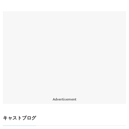
Advertisement
キャストブログ