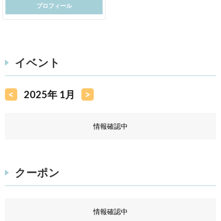
プロフィール
イベント
<
2025年 1月
>
情報確認中
クーポン
情報確認中