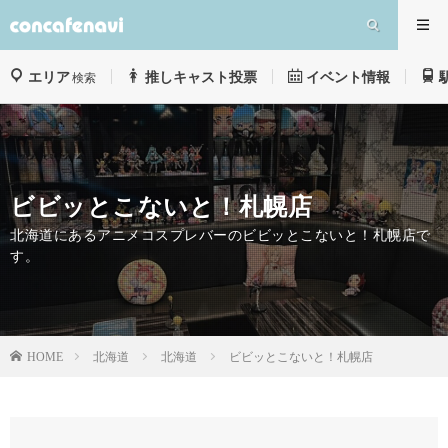
エリア
推しキャスト投票
イベント情報
検索
ビビッとこないと！札幌店
北海道にあるアニメコスプレバーのビビッとこないと！札幌店で
す。
北海道
北海道
ビビッとこないと！札幌店
HOME