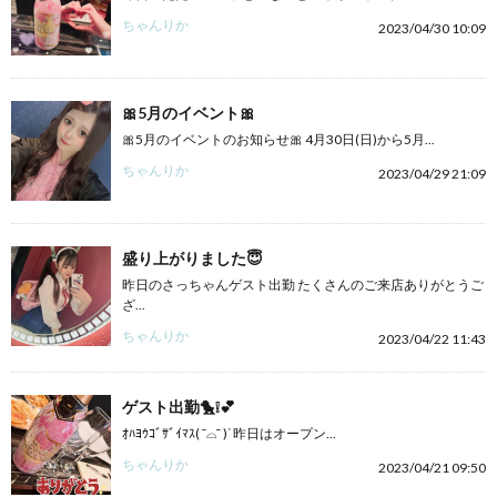
ちゃんりか
2023/04/30 10:09
🎀5月のイベント🎀
🎀5月のイベントのお知らせ🎀 4月30日(日)から5月...
ちゃんりか
2023/04/29 21:09
盛り上がりました😇
昨日のさっちゃんゲスト出勤 たくさんのご来店ありがとうご
ざ...
ちゃんりか
2023/04/22 11:43
ゲスト出勤🐤❕︎💕
ｵﾊﾖｳｺﾞｻﾞｲﾏｽ( ¯⌓¯ )ᐝ 昨日はオープン...
ちゃんりか
2023/04/21 09:50