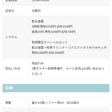
営業時間
19:00~24:00
定休日
火曜日
飲み放題
1時間 男性2500円 女性1500円
延長30分 男性1200円 女性700円
システム
初回限定スペシャルセット
飲み放題＋乾杯ドリンク＋リクエストカラオケorチェキ
男性2000円 女性1000円
現金のみ
支払い方法
(電子マネー利用準備中、カード決済はお問い合わせく
ださい)
設備
席数
最大15席(ソファー席13、BOX席2)