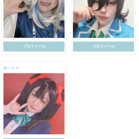
プロフィール
プロフィール
あいにゃ