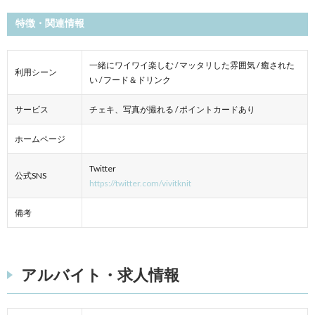
特徴・関連情報
一緒にワイワイ楽しむ / マッタリした雰囲気 / 癒された
利用シーン
い / フード＆ドリンク
サービス
チェキ、写真が撮れる / ポイントカードあり
ホームページ
Twitter
公式SNS
https://twitter.com/vivitknit
備考
アルバイト・求人情報