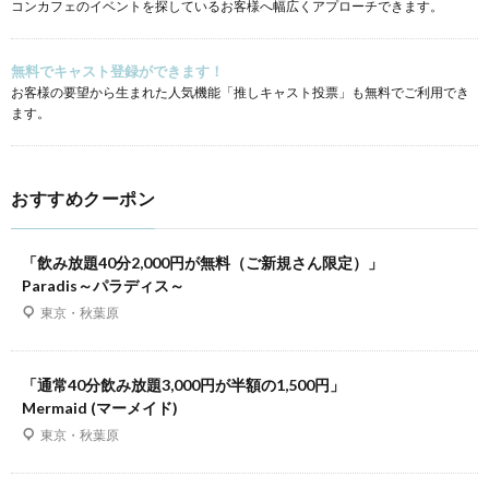
コンカフェのイベントを探しているお客様へ幅広くアプローチできます。
無料でキャスト登録ができます！
お客様の要望から生まれた人気機能「推しキャスト投票」も無料でご利用でき
ます。
おすすめクーポン
「飲み放題40分2,000円が無料（ご新規さん限定）」
Paradis～パラディス～
東京・秋葉原
「通常40分飲み放題3,000円が半額の1,500円」
Mermaid (マーメイド)
東京・秋葉原