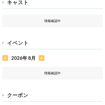
キャスト
情報確認中
イベント
<
2026年 8月
>
情報確認中
クーポン