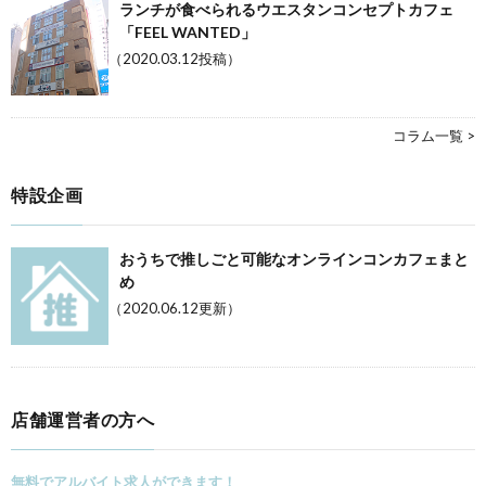
ランチが食べられるウエスタンコンセプトカフェ
「FEEL WANTED」
（2020.03.12投稿）
コラム一覧 >
特設企画
おうちで推しごと可能なオンラインコンカフェまと
め
（2020.06.12更新）
店舗運営者の方へ
無料でアルバイト求人ができます！