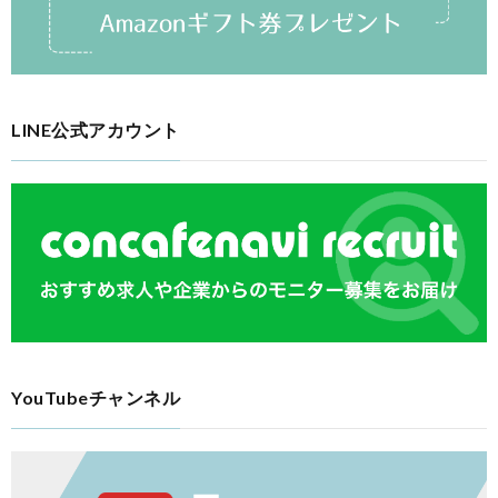
LINE公式アカウント
YouTubeチャンネル