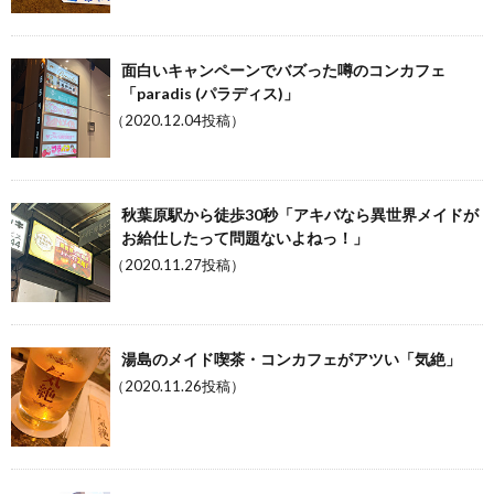
面白いキャンペーンでバズった噂のコンカフェ
「paradis (パラディス)」
（2020.12.04投稿）
秋葉原駅から徒歩30秒「アキバなら異世界メイドが
お給仕したって問題ないよねっ！」
（2020.11.27投稿）
湯島のメイド喫茶・コンカフェがアツい「気絶」
（2020.11.26投稿）