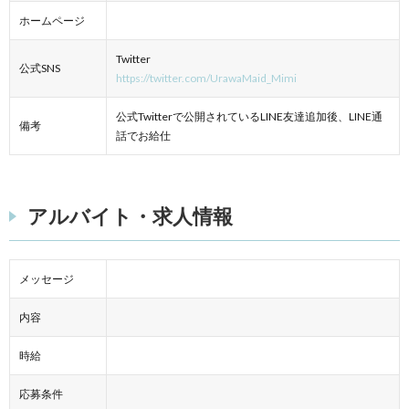
ホームページ
Twitter
公式SNS
https://twitter.com/UrawaMaid_Mimi
公式Twitterで公開されているLINE友達追加後、LINE通
備考
話でお給仕
アルバイト・求人情報
メッセージ
内容
時給
応募条件