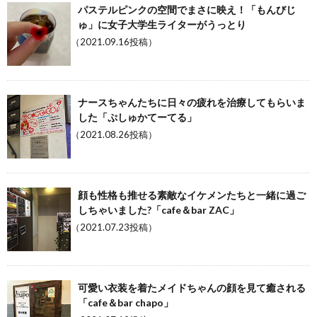
パステルピンクの空間でまさに映え！「もんびじ
ゅ」に女子大学生ライターがうっとり
（2021.09.16投稿）
ナースちゃんたちに日々の疲れを治療してもらいま
した「ぷしゅかてーてる」
（2021.08.26投稿）
顔も性格も推せる素敵なイケメンたちと一緒に過ご
しちゃいました?「cafe＆bar ZAC」
（2021.07.23投稿）
可愛い衣装を着たメイドちゃんの顔を見て癒される
「cafe＆bar chapo」