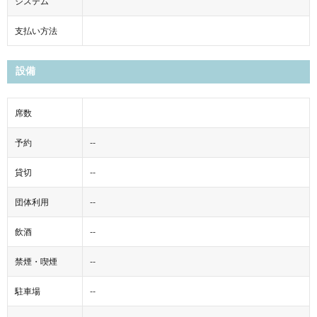
システム
支払い方法
設備
席数
予約
--
貸切
--
団体利用
--
飲酒
--
禁煙・喫煙
--
駐車場
--