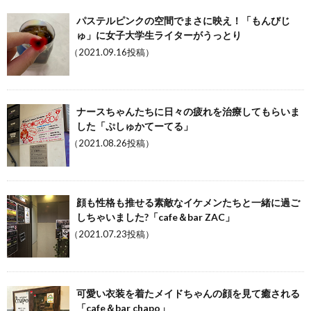
パステルピンクの空間でまさに映え！「もんびじ
ゅ」に女子大学生ライターがうっとり
（2021.09.16投稿）
ナースちゃんたちに日々の疲れを治療してもらいま
した「ぷしゅかてーてる」
（2021.08.26投稿）
顔も性格も推せる素敵なイケメンたちと一緒に過ご
しちゃいました?「cafe＆bar ZAC」
（2021.07.23投稿）
可愛い衣装を着たメイドちゃんの顔を見て癒される
「cafe＆bar chapo」