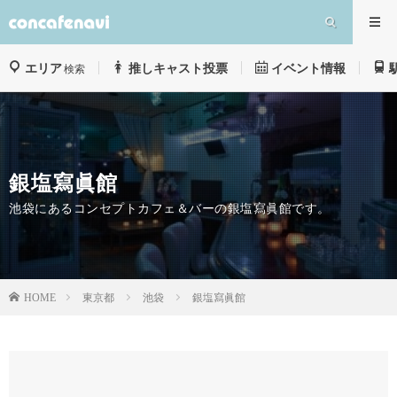
エリア
推しキャスト投票
イベント情報
検索
銀塩寫眞館
池袋にあるコンセプトカフェ＆バーの銀塩寫眞館です。
東京都
池袋
銀塩寫眞館
HOME