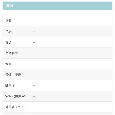
設備
席数
予約
--
貸切
--
団体利用
--
飲酒
--
禁煙・喫煙
--
駐車場
--
Wifi・無線LAN
--
外国語メニュー
--