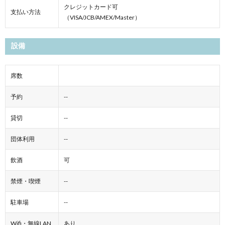
クレジットカード可
支払い方法
（VISA/JCB/AMEX/Master）
設備
席数
予約
--
貸切
--
団体利用
--
飲酒
可
禁煙・喫煙
--
駐車場
--
Wifi・無線LAN
あり