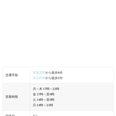
秋葉原駅
から徒歩6分
交通手段
末広町駅
から徒歩2分
月～木 17時～23時
金 17時～翌4時
営業時間
土 14時～翌4時
日 14時～23時
定休日
なし