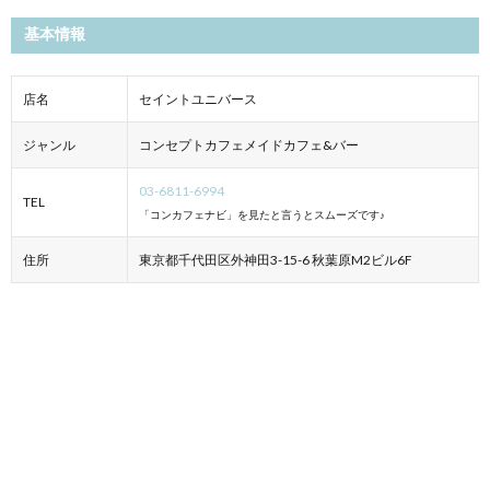
基本情報
店名
セイントユニバース
ジャンル
コンセプトカフェメイドカフェ&バー
03-6811-6994
TEL
「コンカフェナビ」を見たと言うとスムーズです♪
住所
東京都千代田区外神田3-15-6 秋葉原M2ビル6F