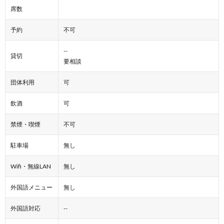
席数
予約
不可
--
貸切
要相談
団体利用
可
飲酒
可
禁煙・喫煙
不可
駐車場
無し
Wifi・無線LAN
無し
外国語メニュー
無し
外国語対応
--