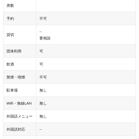
席数
予約
不可
--
貸切
要相談
団体利用
可
飲酒
可
禁煙・喫煙
不可
駐車場
無し
Wifi・無線LAN
無し
外国語メニュー
無し
外国語対応
--