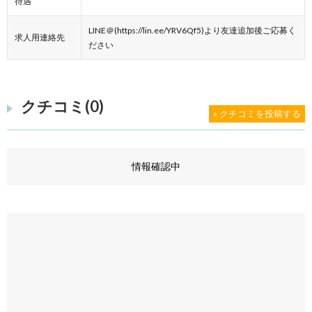
待遇
LINE＠(https://lin.ee/YRV6Qf5)より友達追加後ご応募く
求人用連絡先
ださい
クチコミ(0)
» クチコミを投稿する
情報確認中