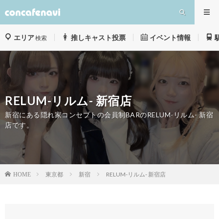
エリア
推しキャスト投票
イベント情報
検索
RELUM-リルム- 新宿店
新宿にある隠れ家コンセプトの会員制BARのRELUM-リルム- 新宿
店です。
東京都
新宿
RELUM-リルム- 新宿店
HOME