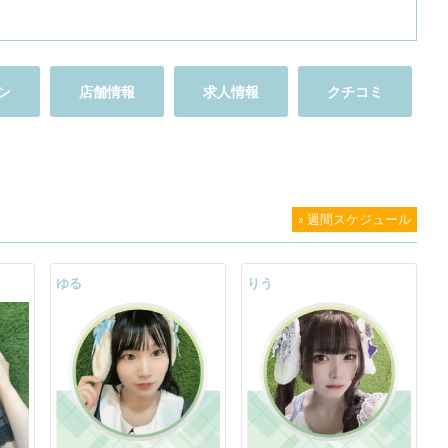
ン
店舗情報
求人情報
クチコミ
» 週間スケジュール
ゆる
りう