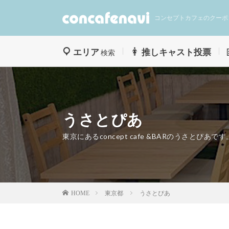
コンセプトカフェのクーポ
エリア
推しキャスト投票
検索
うさとぴあ
東京にあるconcept cafe &BARのうさとぴあです
東京都
うさとぴあ
HOME