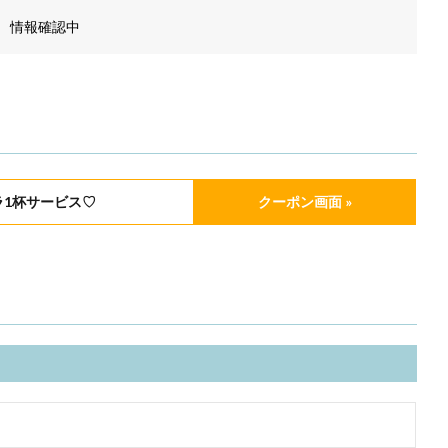
情報確認中
ラ1杯サービス♡
クーポン画面 »