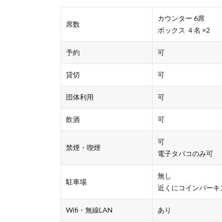
カウンター 6席
席数
ボックス ４名 ×2
予約
可
貸切
可
団体利用
可
飲酒
可
可
禁煙・喫煙
電子タバコのみ可
無し
駐車場
近くにコインパーキ
Wifi・無線LAN
あり