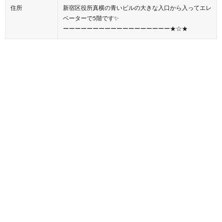
住所
新宿区役所真横の青いビルの大きな入口から入ってエレ
ベーターで5階です✨
ーーーーーーーーーーーーーーーーーー★☆★