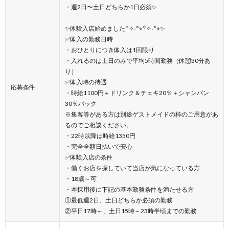
・週2日〜土日どちらか1日必須✨
✨体験入店始めました꙳✧˖°⌖꙳✧˖°⌖✨
✅体入の勤務日時
・おひとりにつき体入は1回限り
・入れるのは土日のみで平均5時間勤務（休憩30分あ
り）
✅体入時の待遇
応募条件
・時給1100円＋ドリンク＆チェキ20％＋シャンパン
30％バック
※集客等がある方は別途ゲストメイドの枠のご用意があ
るのでご相談ください。
・22時以降は時給1350円
・完全全額日払いで安心
✅体験入店の条件
・働くお店を探していて当店が気になっている方
・18歳～可
・本採用後に下記の基本勤務条件を満たせる方
①最低週2日、土日どちらか必須の勤務
②平日17時～、土日15時～23時半頃までの勤務