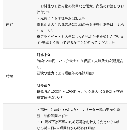
・お料理やお飲み物の簡単なご用意、商品のお渡しやお
片付け✨
・元気よくお客様をお出迎え✨
内容
※飲食店のため風営法に記載のある接待行為等は一切あ
りません✨
※プライベートも大事にしながらお仕事を楽しんでいま
す♪効率よく稼いで好きなことに使ってください✨
研修中✿
時給1200円＋バック最大50％保証＋交通費支給(規定あ
り)
経験や能力により増額等の相談可能♪
時給
研修後✿
最低時給1300円～1500円＋バック最大40％保証＋交通
費支給(規定あり)
・高校生(18歳～OK).大学生.フリーター等の学歴や経
歴、年齢等問わず✨
・18歳以下は不可のため応募はお控えください(18歳に
なる誕生日の2週間前から応募は可能)