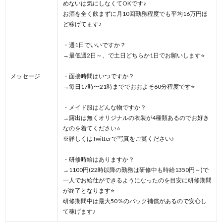
めないは気にしなくてOKです♪
お酒を全く飲まずに月10回勤務程度でも平均16万円ほ
ど稼げてます♪
・週1日でいいですか？
→最低週2日～、で土日どちらか1日でお願いします⭐️
メッセージ
・面接時間はいつですか？
→毎日17時〜21時まででおおよそ60分程度です⭐️
・メイド服はどんな物ですか？
→露出は無くオリジナルの衣装が4種類あるのでお好き
なのを着てください⭐️
※詳しくはTwitterで写真をご覧ください♪
・研修時給はありますか？
→1100円(22時以降の勤務は研修中も時給1350円～)で
一人でお給仕ができるようになったのを目安に研修期間
が終了となります⭐️
研修期間中は最大50％のバック補償があるので安心し
て稼げます♪