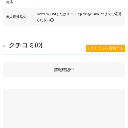
待遇
TwitterのDMまたはメールでpicks@luana.lifeまでご応募
求人用連絡先
ください⭕️
クチコミ(0)
» クチコミを投稿する
情報確認中