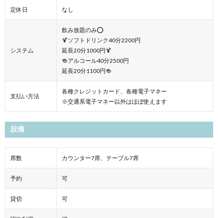
定休日
なし
飲み放題のみ⭕️
🍹ソフトドリンク40分2200円
システム
延長20分1000円🍹
🍻アルコール40分2500円
延長20分1100円🍻
各種クレジットカード、各種電子マネー
支払い方法
※交通系電子マネー以外はほぼ使えます
設備
席数
カウンター7席、テーブル7席
予約
可
貸切
可