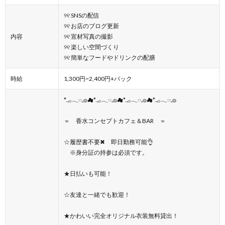
୨୧ SNSの配信
୨୧ お店のブログ更新
内容
୨୧ 宣材写真の撮影
୨୧ 楽しい空間づくり
୨୧ 簡単なフードやドリンクの配膳
時給
1,300円~2,400円+バック
*.𓈒𓂂𓂃◌𓈒𓐍☁*.𓈒𓂂𓂃◌𓈒𓐍☁*.𓈒𓂂𓂃◌𓈒𓐍☁*.𓈒𓂂𓂃◌𓈒𓐍
＝ 香水コンセプトカフェ＆BAR ＝
☆履歴書不要✖ 即日勤務可能👌
※身分証の持参は必須です。
★日払いも可能！
☆友達と一緒でも歓迎！
★かわいい完全オリジナル衣装無料貸出！