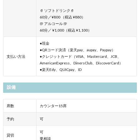
🥤 ソフトドリンク🥤
60分／¥800 （税込 ¥880）
🍺 アルコール 🍺
60分／ ¥1,000（税込 ¥1,100）
●現金
●QRコード決済（楽天pay、aupay、Paypay）
支払い方法
●クレジットカード（VISA、Mastercard、JCB、
AmericanExpress、DinersClub、DiscoverCard）
●楽天Edy、QUICpay、ID
設備
席数
カウンター15席
予約
可
可
貸切
要相談