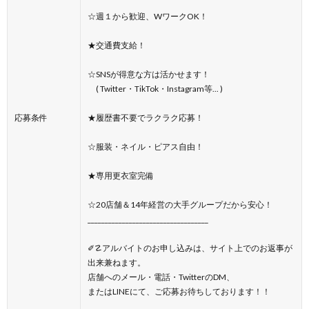
☆週１から歓迎、WワークOK！
★交通費支給！
☆SNSが得意な方は活かせます！
( Twitter・TikTok・Instagram等... )
応募条件
★履歴書不要でラクラク応募！
☆服装・ネイル・ピアス自由！
★専用更衣室完備
☆20店舗＆14年経営の大手グループだから安心！
___________________________________
✐☡アルバイトのお申し込みは、サイト上でのお返事が
出来兼ねます。
店舗へのメール・電話・TwitterのDM、
またはLINEにて、ご応募お待ちしております！！