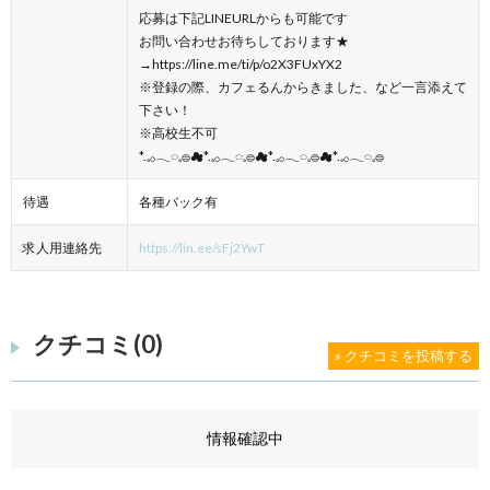
応募は下記LINEURLからも可能です
お問い合わせお待ちしております★
→https://line.me/ti/p/o2X3FUxYX2
※登録の際、カフェるんからきました、など一言添えて
下さい！
※高校生不可
*.𓈒𓂂𓂃◌𓈒𓐍☁*.𓈒𓂂𓂃◌𓈒𓐍☁*.𓈒𓂂𓂃◌𓈒𓐍☁*.𓈒𓂂𓂃◌𓈒𓐍
待遇
各種バック有
求人用連絡先
https://lin.ee/sFj2YwT
クチコミ(0)
» クチコミを投稿する
情報確認中