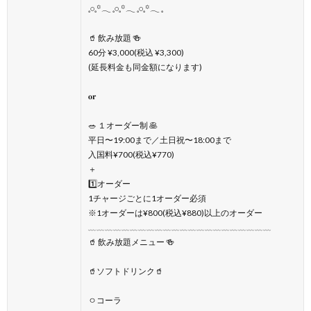
𓈒𓏸𓈒꙳𓂃 𓈒𓏸𓈒꙳𓂃 𓈒𓏸𓈒꙳𓂃 𓈒
🥤 飲み放題 🍻
60分 ¥3,000(税込 ¥3,300)
(延長料金も同金額になります)
𝐨𝐫
🥗 １オーダー制 🥞
平日〜19:00まで／土日祝〜18:00まで
入国料¥700(税込¥770)
＋
1️⃣オーダー
1チャージごとに1オーダー必須
※1オーダーは¥800(税込¥880)以上のオーダー
﹏﹏﹏﹏﹏﹏﹏﹏﹏﹏﹏﹏﹏﹏﹏﹏﹏﹏﹏﹏﹏﹏
🥤 飲み放題メニュー 🍻
🥤ソフトドリンク🥤
ㅇコーラ