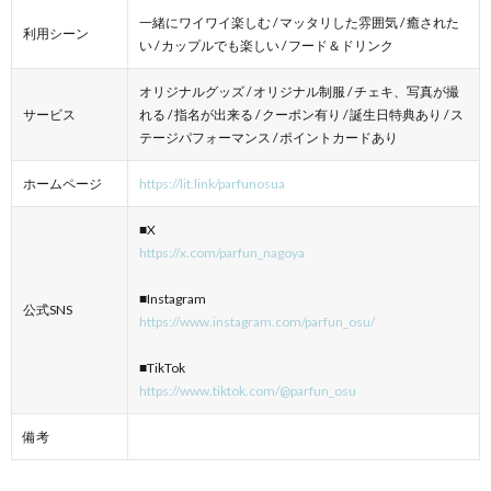
一緒にワイワイ楽しむ / マッタリした雰囲気 / 癒された
利用シーン
い / カップルでも楽しい / フード＆ドリンク
オリジナルグッズ / オリジナル制服 / チェキ、写真が撮
サービス
れる / 指名が出来る / クーポン有り / 誕生日特典あり / ス
テージパフォーマンス / ポイントカードあり
ホームページ
https://lit.link/parfunosua
■X
https://x.com/parfun_nagoya
■Instagram
公式SNS
https://www.instagram.com/parfun_osu/
■TikTok
https://www.tiktok.com/@parfun_osu
備考