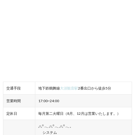
交通手段
地下鉄鶴舞線
大須観音駅
2番出口から徒歩5分
営業時間
17:00~24:00
定休日
毎月第二火曜日（8月、12月は営業いたします。）
𓈒𓏸𓈒꙳𓂃 𓈒𓏸𓈒꙳𓂃 𓈒𓏸𓈒꙳𓂃 𓈒
システム