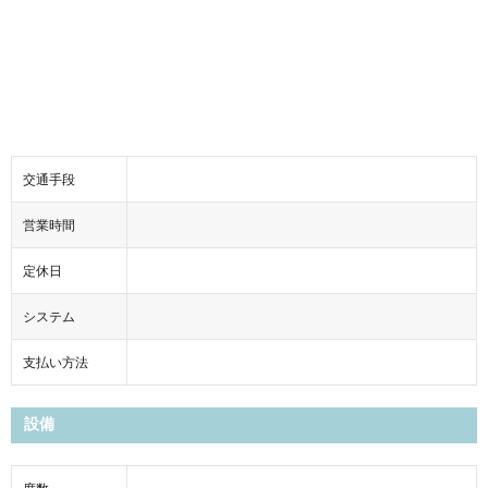
交通手段
営業時間
定休日
システム
支払い方法
設備