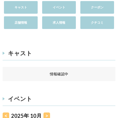
キャスト
イベント
クーポン
店舗情報
求人情報
クチコミ
キャスト
情報確認中
イベント
<
2025年 10月
>