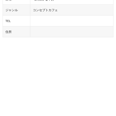
ジャンル
コンセプトカフェ
TEL
住所