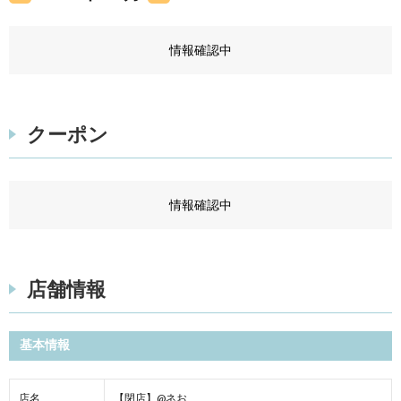
情報確認中
クーポン
情報確認中
店舗情報
基本情報
店名
【閉店】@ネお