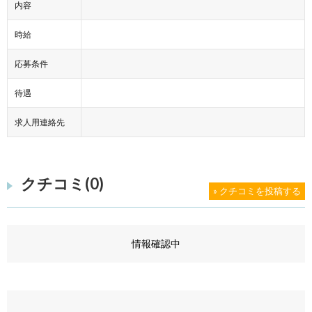
内容
時給
応募条件
待遇
求人用連絡先
クチコミ(0)
» クチコミを投稿する
情報確認中