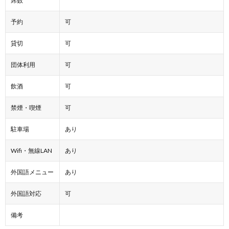
席数
予約
可
貸切
可
団体利用
可
飲酒
可
禁煙・喫煙
可
駐車場
あり
Wifi・無線LAN
あり
外国語メニュー
あり
外国語対応
可
備考