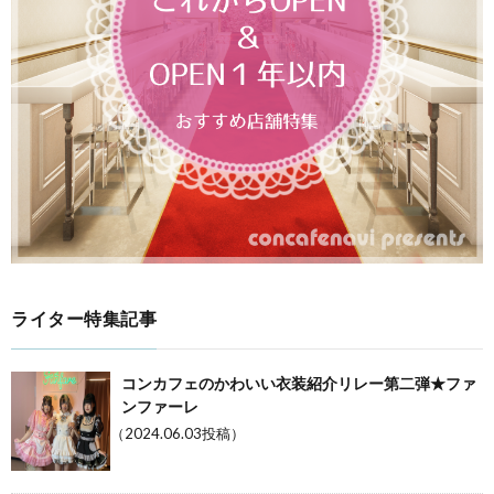
ライター特集記事
コンカフェのかわいい衣装紹介リレー第二弾★ファ
ンファーレ
（2024.06.03投稿）