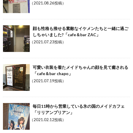
（2021.08.26投稿）
顔も性格も推せる素敵なイケメンたちと一緒に過ご
しちゃいました?「cafe＆bar ZAC」
（2021.07.23投稿）
可愛い衣装を着たメイドちゃんの顔を見て癒される
「cafe＆bar chapo」
（2021.07.19投稿）
毎日11時から営業している氷の国のメイドカフェ
「リリアンプリアン」
（2021.02.12投稿）