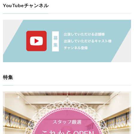
YouTubeチャンネル
特集