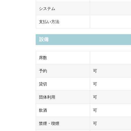
システム
支払い方法
設備
席数
予約
可
貸切
可
団体利用
可
飲酒
可
禁煙・喫煙
可