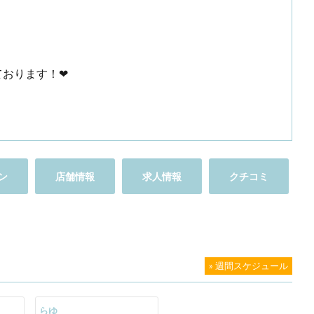
ております！❤
ン
店舗情報
求人情報
クチコミ
» 週間スケジュール
らゆ