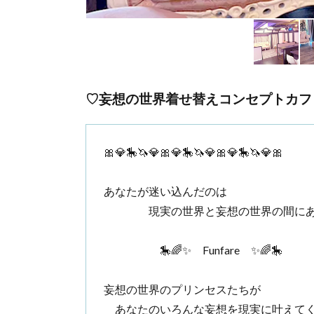
♡妄想の世界着せ替えコンセプトカフ
🎀💎🎠🦄💎🎀💎🎠🦄💎🎀💎🎠🦄💎🎀
あなたが迷い込んだのは
現実の世界と妄想の世界の間にあ
🎠🌈✨ Funfare ✨🌈🎠
妄想の世界のプリンセスたちが
あなたのいろんな妄想を現実に叶えてく