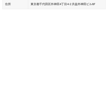
住所
東京都千代田区外神田4丁目4-2 共益外神田ビル8F