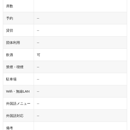
席数
予約
--
貸切
--
団体利用
--
飲酒
可
禁煙・喫煙
--
駐車場
--
Wifi・無線LAN
--
外国語メニュー
--
外国語対応
--
備考