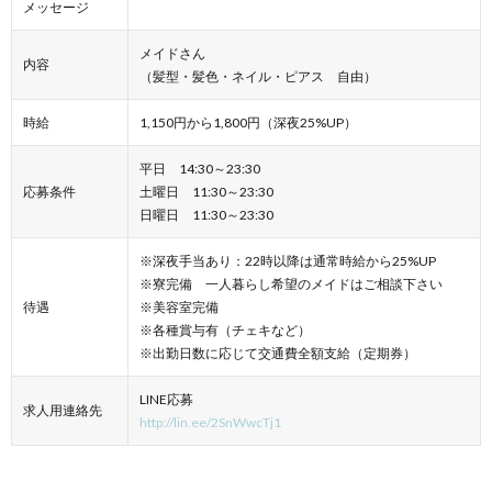
メッセージ
メイドさん
内容
（髪型・髪色・ネイル・ピアス 自由）
時給
1,150円から1,800円（深夜25%UP）
平日 14:30～23:30
応募条件
土曜日 11:30～23:30
日曜日 11:30～23:30
※深夜手当あり：22時以降は通常時給から25%UP
※寮完備 一人暮らし希望のメイドはご相談下さい
待遇
※美容室完備
※各種賞与有（チェキなど）
※出勤日数に応じて交通費全額支給（定期券）
LINE応募
求人用連絡先
http://lin.ee/2SnWwcTj1