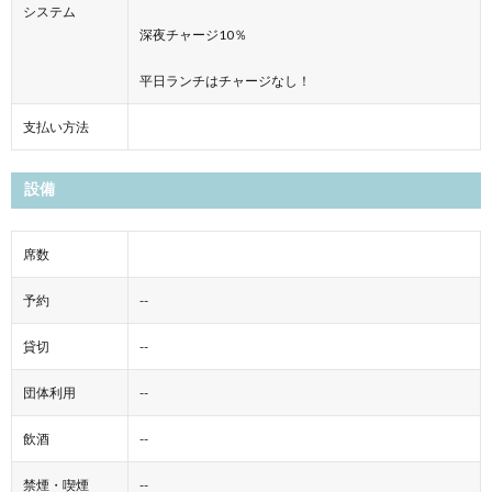
システム
深夜チャージ10％
​平日ランチはチャージなし！
支払い方法
設備
席数
予約
--
貸切
--
団体利用
--
飲酒
--
禁煙・喫煙
--