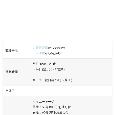
大須観音駅
から徒歩6分
交通手段
上前津駅
から徒歩4分
平日 12時～23時
（平日昼はランチ営業）
営業時間
金・土・祝日前 12時～翌5時
定休日
タイムチャージ
男性：60分 800円/お通し付
女性：60分 無料/お通し付