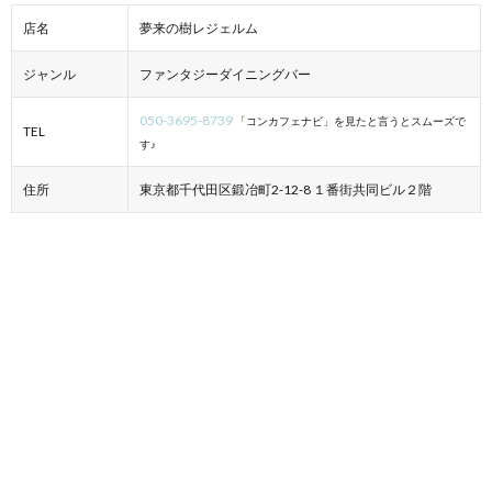
店名
夢来の樹レジェルム
ジャンル
ファンタジーダイニングバー
050-3695-8739
「コンカフェナビ」を見たと言うとスムーズで
TEL
す♪
住所
東京都千代田区鍛冶町2-12-8 １番街共同ビル２階