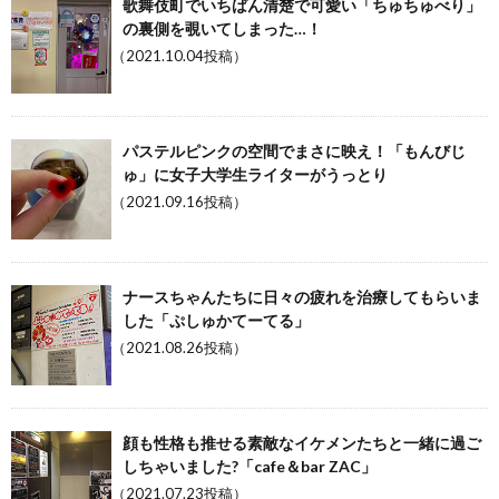
歌舞伎町でいちばん清楚で可愛い「ちゅちゅべり」
の裏側を覗いてしまった…！
（2021.10.04投稿）
パステルピンクの空間でまさに映え！「もんびじ
ゅ」に女子大学生ライターがうっとり
（2021.09.16投稿）
ナースちゃんたちに日々の疲れを治療してもらいま
した「ぷしゅかてーてる」
（2021.08.26投稿）
顔も性格も推せる素敵なイケメンたちと一緒に過ご
しちゃいました?「cafe＆bar ZAC」
（2021.07.23投稿）