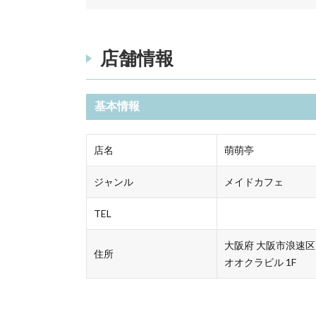
店舗情報
基本情報
店名
萌萌亭
ジャンル
メイドカフェ
TEL
大阪府 大阪市浪速区日
住所
オオクラビル 1F