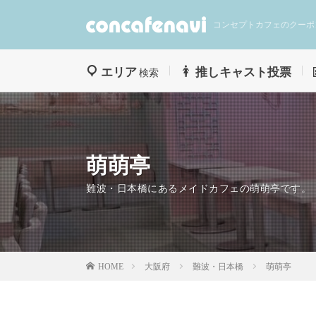
コンセプトカフェのクーポ
エリア
推しキャスト投票
検索
萌萌亭
難波・日本橋にあるメイドカフェの萌萌亭です。
大阪府
難波・日本橋
萌萌亭
HOME