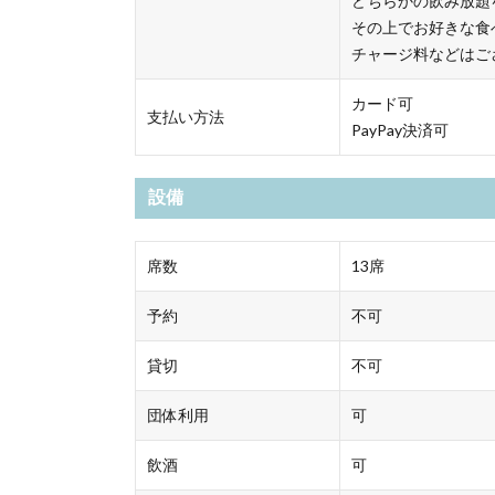
どちらかの飲み放題
その上でお好きな食
チャージ料などはご
カード可
支払い方法
PayPay決済可
設備
席数
13席
予約
不可
貸切
不可
団体利用
可
飲酒
可