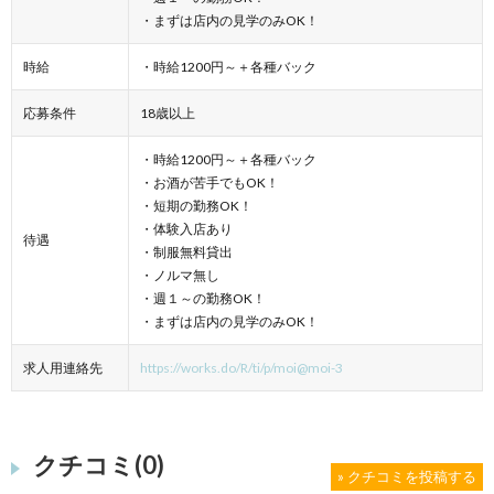
・まずは店内の見学のみOK！
時給
・時給1200円～＋各種バック
応募条件
18歳以上
・時給1200円～＋各種バック
・お酒が苦手でもOK！
・短期の勤務OK！
・体験入店あり
待遇
・制服無料貸出
・ノルマ無し
・週１～の勤務OK！
・まずは店内の見学のみOK！
求人用連絡先
https://works.do/R/ti/p/moi@moi-3
クチコミ(0)
» クチコミを投稿する