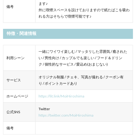
ます♪
備考
外に喫煙スペースを設けておりますので紙たばこを吸わ
れる方はそちらで喫煙可能です♪
特徴・関連情報
一緒にワイワイ楽しむ / マッタリした雰囲気 / 癒された
利用シーン
い / 男性向け / カップルでも楽しい / フード＆ドリン
ク / 個性的なサービス / 愛込め(おまじない)
オリジナル制服 / チェキ、写真が撮れる / クーポン有
サービス
り / ポイントカードあり
ホームページ
https://lit.link/MoiHiroshima
Twitter
公式SNS
https://twitter.com/MoiHiroshima
備考