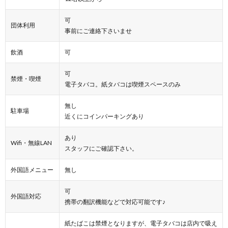
可
団体利用
事前にご連絡下さいませ
飲酒
可
可
禁煙・喫煙
電子タバコ。紙タバコは喫煙スペースのみ
無し
駐車場
近くにコインパーキングあり
あり
Wifi・無線LAN
スタッフにご確認下さい。
外国語メニュー
無し
可
外国語対応
携帯の翻訳機能などで対応可能です♪
紙たばこは禁煙となりますが、電子タバコは店内で吸え