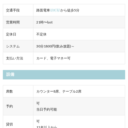
交通手段
路面電車
胡町駅
から徒歩5分
営業時間
21時〜last
定休日
不定休
システム
30分1800円(飲み放題)～
支払い方法
カード、電子マネー可
設備
席数
カウンター8席、テーブル2席
可
予約
当日予約可能
可
貸切
12名以上から