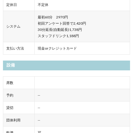
定休日
不定休
最初60分 2970円
初回アンケート回答で2,420円
システム
30分延長(自動延長)1,738円
スタッフドリンク1,188円
支払い方法
現金orクレジットカード
設備
席数
予約
--
貸切
--
団体利用
--
飲酒
可