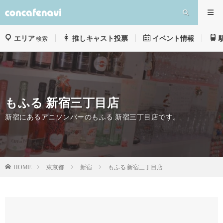
エリア
推しキャスト投票
イベント情報
検索
もふる 新宿三丁目店
新宿にあるアニソンバーのもふる 新宿三丁目店です。
東京都
新宿
もふる 新宿三丁目店
HOME